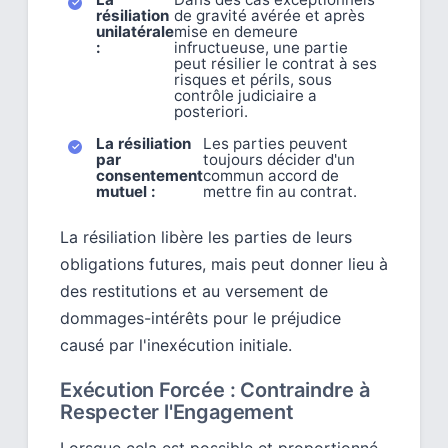
résiliation
de gravité avérée et après
unilatérale
mise en demeure
:
infructueuse, une partie
peut résilier le contrat à ses
risques et périls, sous
contrôle judiciaire a
posteriori.
La résiliation
Les parties peuvent
par
toujours décider d'un
consentement
commun accord de
mutuel :
mettre fin au contrat.
La résiliation libère les parties de leurs
obligations futures, mais peut donner lieu à
des restitutions et au versement de
dommages-intérêts pour le préjudice
causé par l'inexécution initiale.
Exécution Forcée : Contraindre à
Respecter l'Engagement
Lorsque cela est possible et proportionné,