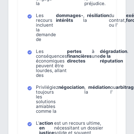
la
préjudice.
Les
dommages-
,
résiliation
du
exé
recours
intérêts
la
contrat,
for
incluent
ou l'
la
demande
de
Les
pertes
à
dégradation
.
conséquences
financières
une
de la
économiques
directes
réputation
peuvent être
lourdes, allant
des
Privilégiez
négociation
,
médiation
ou
arbitra
toujours
la
l'
les
solutions
amiables
comme la
L'
action
est un recours ultime,
en
nécessitant un dossier
justice
solide et souvent