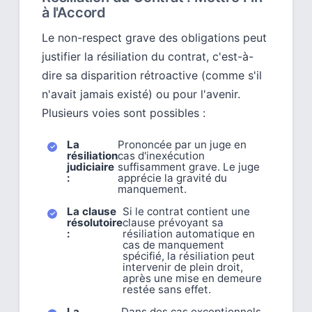
à l'Accord
Le non-respect grave des obligations peut
justifier la résiliation du contrat, c'est-à-
dire sa disparition rétroactive (comme s'il
n'avait jamais existé) ou pour l'avenir.
Plusieurs voies sont possibles :
La
Prononcée par un juge en
résiliation
cas d'inexécution
judiciaire
suffisamment grave. Le juge
:
apprécie la gravité du
manquement.
La clause
Si le contrat contient une
résolutoire
clause prévoyant sa
:
résiliation automatique en
cas de manquement
spécifié, la résiliation peut
intervenir de plein droit,
après une mise en demeure
restée sans effet.
La
Dans des cas exceptionnels